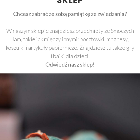
SKLEP
Chcesz zabrać ze sobą pamiątkę ze zwiedzania?
W naszym sklepie znajdziesz przedmioty ze Smoczych
Jam, takie jak między innymi: pocztówki, magnesy,
koszulki i artykuły papiernicze. Znajdziesz tu także gry
i bajki dla dzieci.
Odwiedź nasz sklep!