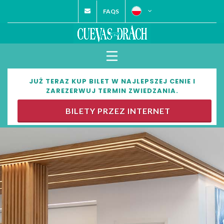
FAQS
JUŻ TERAZ KUP BILET W NAJLEPSZEJ CENIE I
ZAREZERWUJ TERMIN ZWIEDZANIA.
BILETY PRZEZ INTERNET