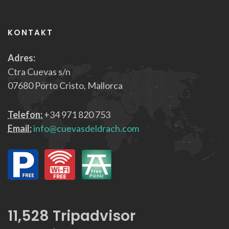
KONTAKT
Adres:
Ctra Cuevas s/n
07680 Porto Cristo, Mallorca
Telefon:
+34 971 820 753
Email:
info@cuevasdeldrach.com
13,267
Tripadvisor