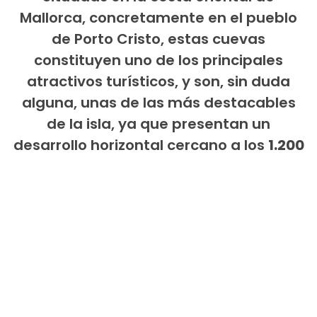
Mallorca, concretamente en el pueblo
de Porto Cristo, estas cuevas
constituyen uno de los principales
atractivos turísticos, y son, sin duda
alguna, unas de las más destacables
de la isla, ya que presentan un
desarrollo horizontal cercano a los
1.200
metros de longitud y una profundidad
,
en su cota máxima de
25 m. bajo la
superficie
. Las cuevas esconden en su
interior un gran lago subterráneo, el
Lago Martel,
considerado uno de los
mayores lagos subterráneos del mundo.