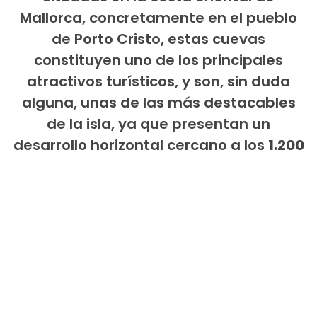
Mallorca, concretamente en el pueblo
de Porto Cristo, estas cuevas
constituyen uno de los principales
atractivos turísticos, y son, sin duda
alguna, unas de las más destacables
de la isla, ya que presentan un
desarrollo horizontal cercano a los
1.200
metros de longitud y una profundidad
,
en su cota máxima de
25 m. bajo la
superficie
. Las cuevas esconden en su
interior un gran lago subterráneo, el
Lago Martel,
considerado uno de los
mayores lagos subterráneos del mundo.