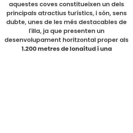
aquestes coves constitueixen un dels
principals atractius turístics, i són, sens
dubte, unes de les més destacables de
l'illa, ja que presenten un
desenvolupament horitzontal proper als
1.200 metres de longitud i una
profunditat
, en la seva cota màxima de
de 25 m sota la superfície
. . Les coves
amaguen un gran llac subterrani al seu
interior, el llac Martel,
considerat un dels
majors llacs subterranis del món.