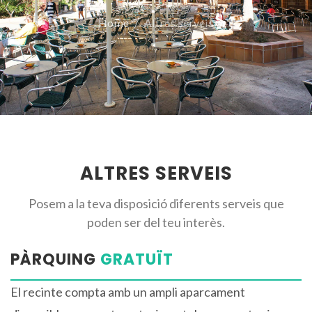
Home
Altres serveis
ALTRES SERVEIS
Posem a la teva disposició diferents serveis que
poden ser del teu interès.
PÀRQUING
GRATUÏT
El recinte compta amb un ampli aparcament