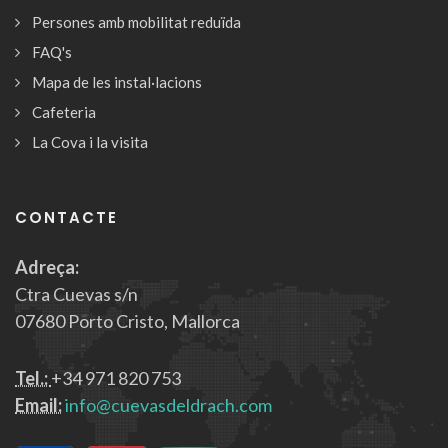
Persones amb mobilitat reduïda
FAQ's
Mapa de les instal·lacions
Cafeteria
La Cova i la visita
CONTACTE
Adreça:
Ctra Cuevas s/n
07680 Porto Cristo, Mallorca
Tel.:
+34 971 820 753
Email:
info@cuevasdeldrach.com