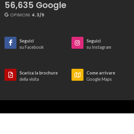
56,635
Google
OPINIONI
4.3/5
Seguici
Seguici
su Facebook
su Instagram
Scarica la brochure
Come arrivare
della visita
Google Maps
Copyright © 2022
Cuevas del Drach
- tutti i diritti riservati.
Note legal
/
Informativa sulla privacy
/
Informativa sui cookie
/
Condizioni di acquisto