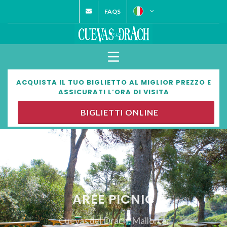
FAQS
ACQUISTA IL TUO BIGLIETTO AL MIGLIOR PREZZO E
ASSICURATI L’ORA DI VISITA
BIGLIETTI ONLINE
AREE PICNIC
Cuevas del Drach, Mallorca.