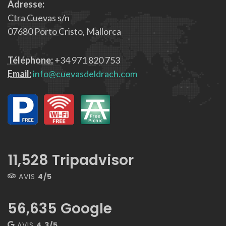
Adresse:
Ctra Cuevas s/n
07680 Porto Cristo, Mallorca
Téléphone:
+34 971 820 753
Email:
info@cuevasdeldrach.com
13,267
Tripadvisor
AVIS
4/5
56,635
Google
AVIS
4.3/5