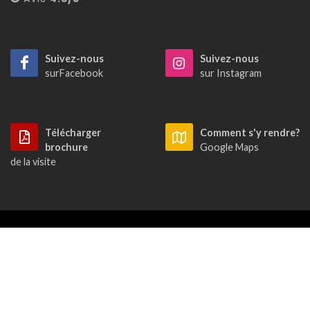
Suivez-nous
Suivez-nous
surFacebook
sur Instagram
Télécharger
Comment s'y rendre?
brochure
Google Maps
de la visite
Copyright © 2022
Cuevas del Drach
- Tous droits réservés.
Mentions légales
/
Politique de confidentialité
/
Politique de Cookies
/
Conditions d'achat