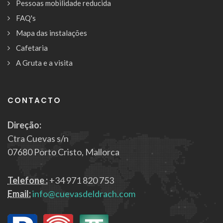
Pessoas mobilidade reducida
FAQ's
Mapa das instalações
Cafetaria
A Gruta e a visita
CONTACTO
Direção:
Ctra Cuevas s/n
07680 Porto Cristo, Mallorca
Telefone :
+34 971 820 753
Email:
info@cuevasdeldrach.com